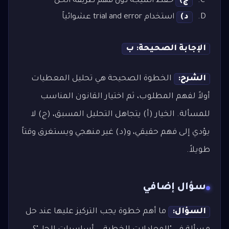
ج)
حفظ النتيجة دون فهم طريقة الحل
د)
استخدام trial and error عشوائياً
الإجابة الصحيحة: ب
الشرح:
الخطوة الصحيحة هي تحليل المعطيات
أولاً لفهم المطلوب، ثم اختيار القانون المناسب
للمسألة. الخيار (أ) يتجاهل التحليل المسبق، (ج) لا
يؤدي إلى فهم حقيقي، و(د) غير منهجي ويستغرق وقتاً
طويلاً.
سؤال إضافي
السؤال:
ما أهم خطوة يجب التركيز عليها عند حل