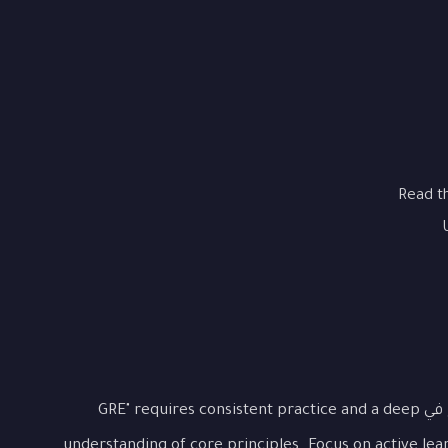
Read t
Mastering "درس 4: استراتيجيات عامة للنجاح في GRE" requires consistent practice and a deep
understanding of core principles. Focus on active lea