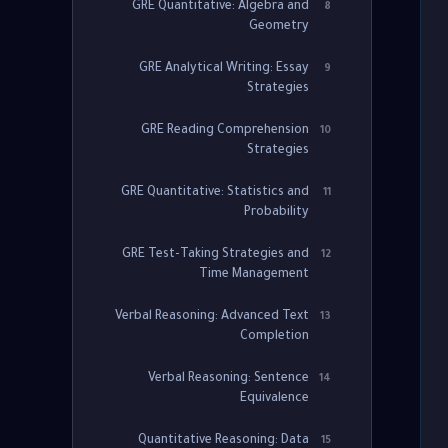
GRE Quantitative: Algebra and
8
Geometry
GRE Analytical Writing: Essay
9
Strategies
GRE Reading Comprehension
10
Strategies
GRE Quantitative: Statistics and
11
Probability
GRE Test-Taking Strategies and
12
Time Management
Verbal Reasoning: Advanced Text
13
Completion
Verbal Reasoning: Sentence
14
Equivalence
Quantitative Reasoning: Data
15