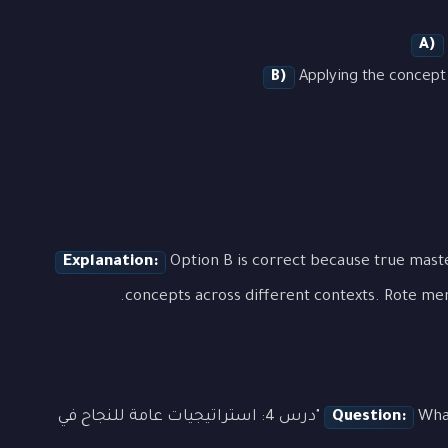
A)
B)
Applying the concept 
Explanation:
Option B is correct because true mas
concepts across different contexts. Rote mem
Question:
What is the most effective approach to learning "درس 4: استراتيجيات عامة للنجاح في