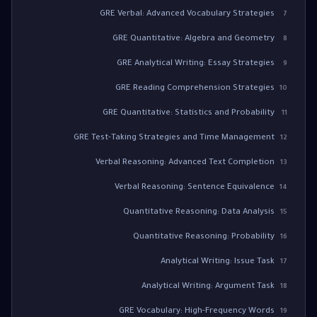
GRE Verbal: Advanced Vocabulary Strategies
7
GRE Quantitative: Algebra and Geometry
8
GRE Analytical Writing: Essay Strategies
9
GRE Reading Comprehension Strategies
10
GRE Quantitative: Statistics and Probability
11
GRE Test-Taking Strategies and Time Management
12
Verbal Reasoning: Advanced Text Completion
13
Verbal Reasoning: Sentence Equivalence
14
Quantitative Reasoning: Data Analysis
15
Quantitative Reasoning: Probability
16
Analytical Writing: Issue Task
17
Analytical Writing: Argument Task
18
GRE Vocabulary: High-Frequency Words
19