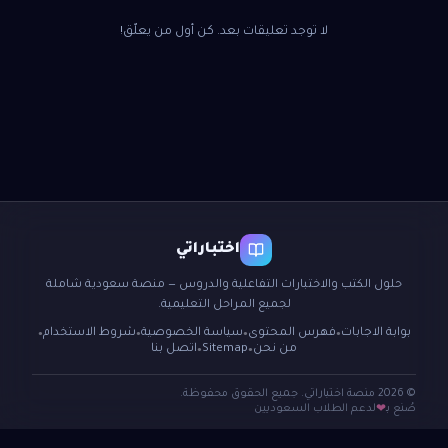
لا توجد تعليقات بعد. كن أول من يعلّق!
اختباراتي
حلول الكتب والاختبارات التفاعلية والدروس — منصة سعودية شاملة
لجميع المراحل التعليمية.
بوابة الاجابات
فهرس المحتوى
سياسة الخصوصية
شروط الاستخدام
●
●
●
●
من نحن
Sitemap
اتصل بنا
●
●
© 2026 منصة اختباراتي. جميع الحقوق محفوظة.
صُنع بـ
لدعم الطلاب السعوديين
❤