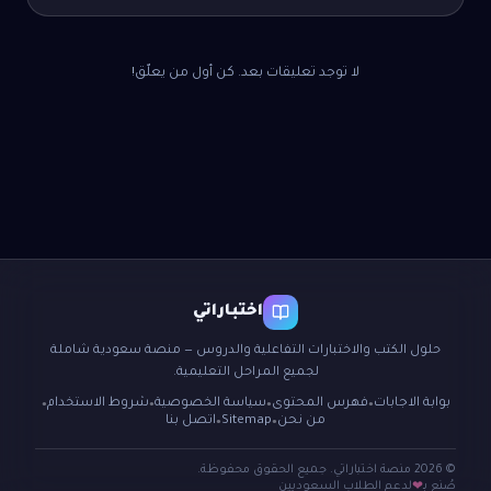
لا توجد تعليقات بعد. كن أول من يعلّق!
اختباراتي
حلول الكتب والاختبارات التفاعلية والدروس — منصة سعودية شاملة
لجميع المراحل التعليمية.
بوابة الاجابات
فهرس المحتوى
سياسة الخصوصية
شروط الاستخدام
●
●
●
●
من نحن
Sitemap
اتصل بنا
●
●
© 2026 منصة اختباراتي. جميع الحقوق محفوظة.
صُنع بـ
لدعم الطلاب السعوديين
❤