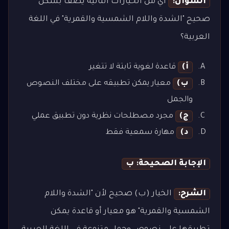
السؤال:
أي من الخيارات التالية يصف بشكل
صحيح "الشدة واللام الشمسية والقمرية" في اللغة
العربية؟
أ)
قاعدة لغوية ثابتة لا تتغير
ب)
معيار يمكن تطبيقه على مختلف النصوص
والجمل
ج)
مجرد مصطلحات نظرية دون تطبيق عملي
د)
مهارة سمعية فقط
الإجابة الصحيحة: ب
الشرح:
الخيار (ب) صحيح لأن "الشدة واللام
الشمسية والقمرية" هو معيار أو قاعدة يمكن