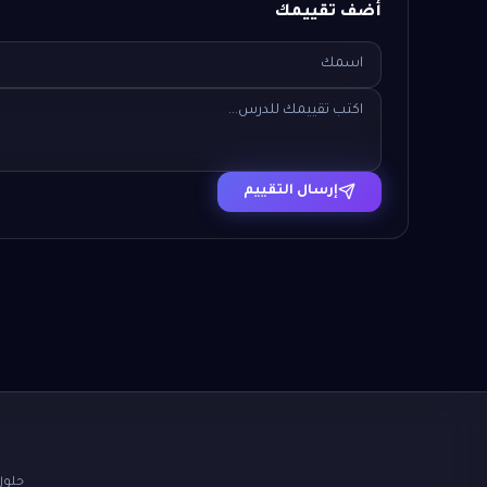
أضف تقييمك
إرسال التقييم
حلول