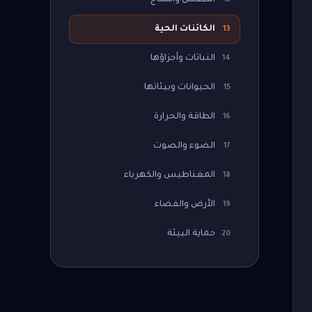
الطقس والمناخ
12
الكائنات الحية
13
النباتات وأجزاؤها
14
الحيوانات وبيئاتها
15
الطاقة والحرارة
16
الضوء والصوت
17
المغناطيس والكهرباء
18
الأرض والفضاء
19
حماية البيئة
20