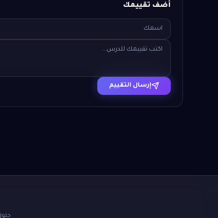
أضف تقييمك
إرسال التقييم
حلول