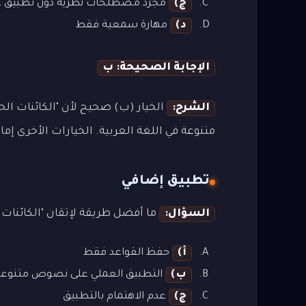
ج)
مجرد مصطلحات نظرية دون تطبيق ع
د)
مهارة سمعية فقط
الإجابة الصحيحة: ب
الشرح:
الخيار (ب) صحيح لأن "الكائنات ال
متنوعة في اللغة العربية. الخيارات الأخرى إما
تطبيق إضافي
السؤال:
ما أفضل طريقة لإتقان "الكائنات ا
أ)
حفظ القواعد فقط
ب)
التطبيق العملي على نصوص متنوعة
ج)
عدم الاهتمام بالتطبيق