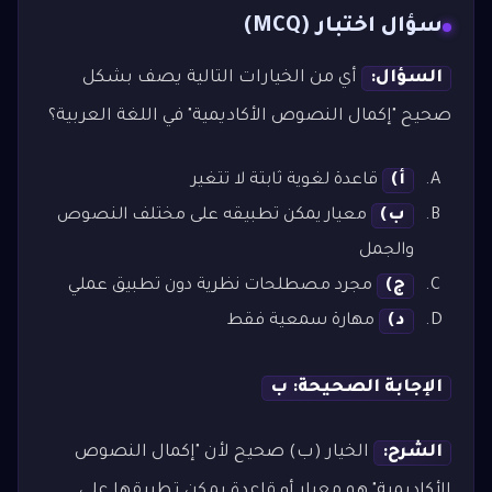
سؤال اختبار (MCQ)
السؤال:
أي من الخيارات التالية يصف بشكل
صحيح "إكمال النصوص الأكاديمية" في اللغة العربية؟
أ)
قاعدة لغوية ثابتة لا تتغير
ب)
معيار يمكن تطبيقه على مختلف النصوص
والجمل
ج)
مجرد مصطلحات نظرية دون تطبيق عملي
د)
مهارة سمعية فقط
الإجابة الصحيحة: ب
الشرح:
الخيار (ب) صحيح لأن "إكمال النصوص
الأكاديمية" هو معيار أو قاعدة يمكن تطبيقها على