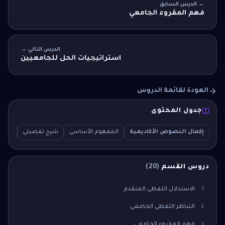
← الدرس السابق
فهم المقروء الجامعي
الدرس التالي →
استراتيجيات الحل للجامعيين
العودة لقائمة الدروس
جدول المحتوى
إكمال النصوص الأكاديمية
المفهوم الأساسي
شرح تفصيلي
سؤال ا
دروس القسم
(
20
)
الاستدلال اللفظي المتقدم
1
التناظر اللفظي الجامعي
2
فهم المقروء الجامعي
3