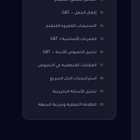
التناظر اللفظي المتقدم
12
إكمال الجمل — GAT
13
الاستيعاب المقروء المتقدم
14
المفردات الأساسية لـ GAT
15
تحليل النصوص الأدبية — GAT
16
العلاقات المنطقية في النصوص
17
استراتيجيات الحل السريع
18
تحليل الأسئلة التجريبية
19
الطلاقة اللفظية وسرعة البديهة
20