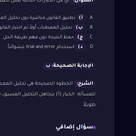
السؤال:
أي من الخيارات التالية يمثل تطبيق
أ)
تطبيق القانون مباشرة دون تحليل ال
ب)
تحليل المعطيات أولاً ثم اختيار القا
ج)
حفظ النتيجة دون فهم طريقة الحل
د)
استخدام trial and error عشوائياً
الإجابة الصحيحة: ب
الشرح:
الخطوة الصحيحة هي تحليل المعطيا
للمسألة. الخيار (أ) يتجاهل التحليل المسبق، 
طويلاً.
سؤال إضافي