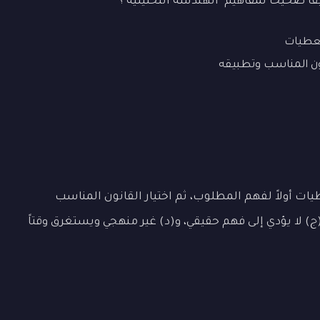
اً صحيحاً لمفاهيم "الهندسة التحليلية"؟
معطيات
نون المناسب وتطبيقه
ت أولاً لفهم المطلوب، ثم اختيار القانون المناسب
(ج) لا يؤدي إلى فهم حقيقي، و(د) غير منهجي ويستغرق وقتاً