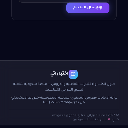
إرسال التقييم
اختباراتي
حلول الكتب والاختبارات التفاعلية والدروس — منصة سعودية شاملة
لجميع المراحل التعليمية.
بوابة الاجابات
فهرس المحتوى
سياسة الخصوصية
شروط الاستخدام
●
●
●
●
من نحن
Sitemap
اتصل بنا
●
●
© 2026 منصة اختباراتي. جميع الحقوق محفوظة.
صُنع بـ
لدعم الطلاب السعوديين
❤