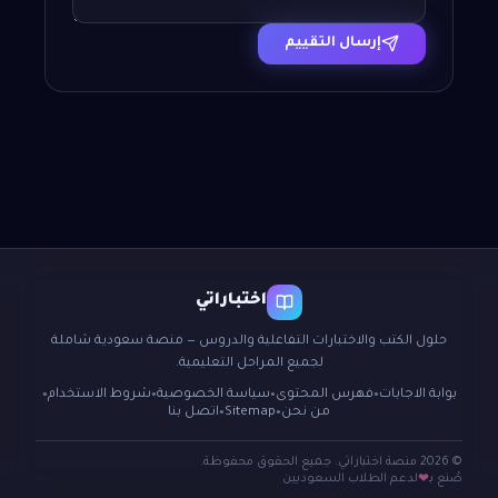
إرسال التقييم
اختباراتي
حلول الكتب والاختبارات التفاعلية والدروس — منصة سعودية شاملة
لجميع المراحل التعليمية.
بوابة الاجابات
فهرس المحتوى
سياسة الخصوصية
شروط الاستخدام
●
●
●
●
من نحن
Sitemap
اتصل بنا
●
●
© 2026 منصة اختباراتي. جميع الحقوق محفوظة.
صُنع بـ
لدعم الطلاب السعوديين
❤