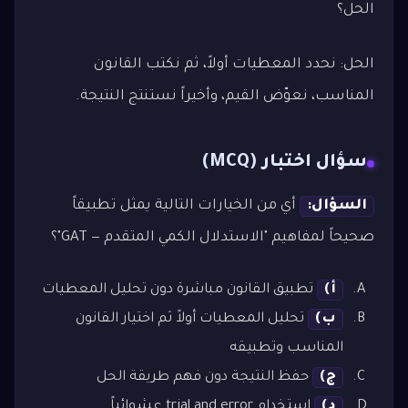
الحل؟
الحل: نحدد المعطيات أولاً، ثم نكتب القانون
المناسب، نعوّض القيم، وأخيراً نستنتج النتيجة.
سؤال اختبار (MCQ)
السؤال:
أي من الخيارات التالية يمثل تطبيقاً
صحيحاً لمفاهيم "الاستدلال الكمي المتقدم — GAT"؟
أ)
تطبيق القانون مباشرة دون تحليل المعطيات
ب)
تحليل المعطيات أولاً ثم اختيار القانون
المناسب وتطبيقه
ج)
حفظ النتيجة دون فهم طريقة الحل
د)
استخدام trial and error عشوائياً