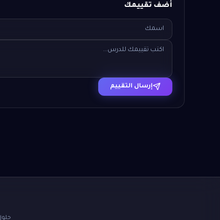
أضف تقييمك
إرسال التقييم
حلول