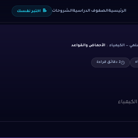
الرئيسية
الصفوف الدراسية
الشروحات
📝
اختبر نفسك
لمي — الكيمياء
الأحماض والقواعد
ء
2
دقائق قراءة
لكيمياء