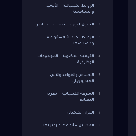
الروابط الكيميائية — الأيونية
1
والتساهمية
الجدول الدوري — تصنيف العناصر
2
الروابط الكيميائية — أنواعها
3
وخصائصها
الكيمياء العضوية — المجموعات
4
الوظيفية
الأحماض والقواعد والأس
5
الهيدروجيني
السرعة الكيميائية — نظرية
6
التصادم
الاتزان الكيميائي
7
المحاليل — أنواعها وتركيزاتها
8