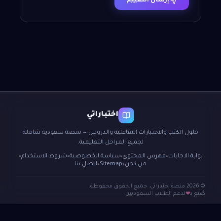
إرسال التقييم
اختباراتي
حلول الكتب والاختبارات التفاعلية والدروس — منصة سعودية شاملة
لجميع المراحل التعليمية.
بوابة الاجابات
فهرس المحتوى
سياسة الخصوصية
شروط الاستخدام
●
●
●
●
من نحن
Sitemap
اتصل بنا
●
●
© 2026 منصة اختباراتي. جميع الحقوق محفوظة.
صُنع بـ
لدعم الطلاب السعوديين
❤