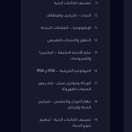
تصنيف الكائنات الحية
11
النبات — التركيب والوظائف
12
الإيكولوجيا — العلاقات البيئية
13
التطور والانتخاب الطبيعي
14
علم الأحياء الدقيقة — البكتيريا
15
والفيروسات
البيولوجيا الجزيئية — DNA و RNA
16
الوراثة وقوانين مندل - فك رموز
17
الصفات الموروثة
جهاز الدوران والتنفس - شرايين
18
الحياة والرئتان
تصنيف الكائنات الحية - تنظيم
19
تنوع الحياة