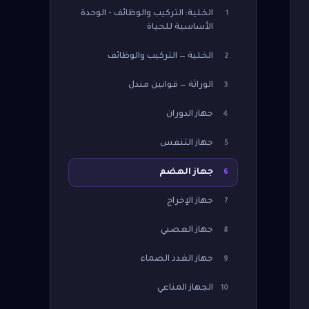
الخلية: التركيب والوظائف - الوحدة
1
الأساسية للحياة
الخلية — التركيب والوظائف
2
الوراثة — قوانين مندل
3
جهاز الدوران
4
جهاز التنفس
5
جهاز الهضم
6
جهاز الإخراج
7
جهاز العصبي
8
جهاز الغدد الصماء
9
الجهاز المناعي
10