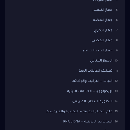
جهاز الدوران
4
جهاز التنفس
5
جهاز الهضم
6
جهاز الإخراج
7
جهاز العصبي
8
جهاز الغدد الصماء
9
الجهاز المناعي
10
تصنيف الكائنات الحية
11
النبات — التركيب والوظائف
12
الإيكولوجيا — العلاقات البيئية
13
التطور والانتخاب الطبيعي
14
علم الأحياء الدقيقة — البكتيريا والفيروسات
15
البيولوجيا الجزيئية — DNA و RNA
16