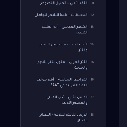
النقد الأدبي — تحليل النصوص
11
المعلقات — قمة الشعر الجاهلي
12
الشعر العباسي — أبو الطيب
13
المتنبي
الأدب الحديث — مدارس الشعر
14
والنثر
النثر العربي — فنون النثر القديم
15
والحديث
المراجعة الشاملة — أهم قواعد
16
اللغة العربية في SAAT
الدرس الثاني: الأدب العربي
17
والعصور الأدبية
الدرس الثالث: البلاغة - المعاني
18
والبيان