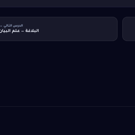
الدرس التالي →
البلاغة — علم البيان