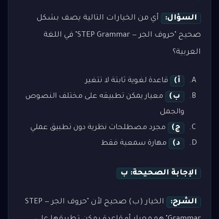
السؤال:
أي من الخيارات التالية يصف بشكل
صحيح "حروف الجر — STEP Grammar" في اللغة
العربية؟
أ)
قاعدة لغوية ثابتة لا تتغير
ب)
معيار يمكن تطبيقه على مختلف النصوص
والجمل
ج)
مجرد مصطلحات نظرية دون تطبيق عملي
د)
مهارة سمعية فقط
الإجابة الصحيحة: ب
الشرح:
الخيار (ب) صحيح لأن "حروف الجر — STEP