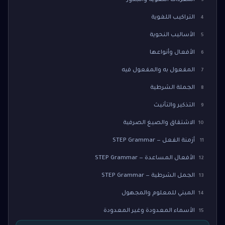
المفردات اللغوية والجذور
3
التراكيب اللغوية
4
الأساليب النحوية
5
الأفعال وأنواعها
6
المفعول به والمفعول فيه
7
الجملة الشرطية
8
التذكير والتأنيث
9
الاشتقاق والصيغ الصرفية
10
أزمنة الفعل — STEP Grammar
11
الأفعال المساعدة — STEP Grammar
12
الجمل الشرطية — STEP Grammar
13
المبني للمعلوم والمجهول
14
الأسماء المعدودة وغير المعدودة
15