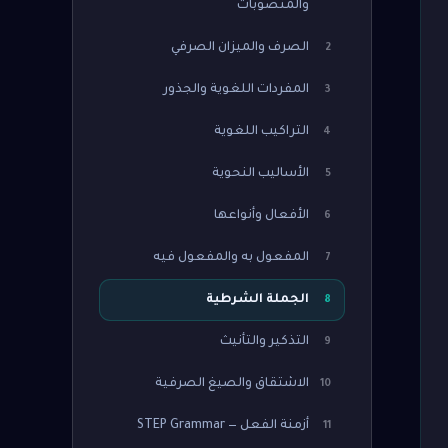
والمنصوبات
الصرف والميزان الصرفي
2
المفردات اللغوية والجذور
3
التراكيب اللغوية
4
الأساليب النحوية
5
الأفعال وأنواعها
6
المفعول به والمفعول فيه
7
الجملة الشرطية
8
التذكير والتأنيث
9
الاشتقاق والصيغ الصرفية
10
أزمنة الفعل — STEP Grammar
11