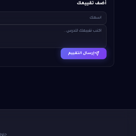
أضف تقييمك
إرسال التقييم
حلول