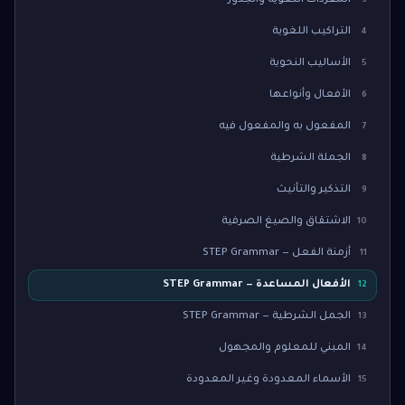
المفردات اللغوية والجذور
3
التراكيب اللغوية
4
الأساليب النحوية
5
الأفعال وأنواعها
6
المفعول به والمفعول فيه
7
الجملة الشرطية
8
التذكير والتأنيث
9
الاشتقاق والصيغ الصرفية
10
أزمنة الفعل — STEP Grammar
11
الأفعال المساعدة — STEP Grammar
12
الجمل الشرطية — STEP Grammar
13
المبني للمعلوم والمجهول
14
الأسماء المعدودة وغير المعدودة
15