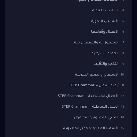
المفردات اللغوية والجذور
3
التراكيب اللغوية
4
الأساليب النحوية
5
الأفعال وأنواعها
6
المفعول به والمفعول فيه
7
الجملة الشرطية
8
التذكير والتأنيث
9
الاشتقاق والصيغ الصرفية
10
أزمنة الفعل — STEP Grammar
11
الأفعال المساعدة — STEP Grammar
12
الجمل الشرطية — STEP Grammar
13
المبني للمعلوم والمجهول
14
الأسماء المعدودة وغير المعدودة
15