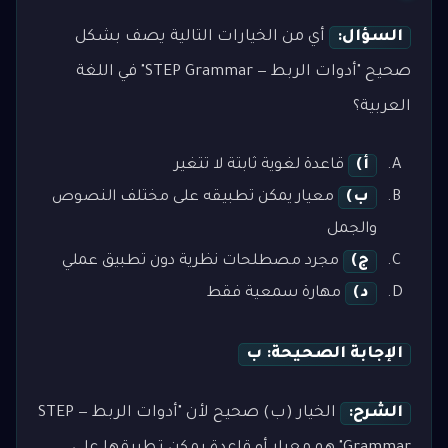
السؤال:
أي من الخيارات التالية يصف بشكل
صحيح "أدوات الربط — STEP Grammar" في اللغة
العربية؟
أ)
قاعدة لغوية ثابتة لا تتغير
ب)
معيار يمكن تطبيقه على مختلف النصوص
والجمل
ج)
مجرد مصطلحات نظرية دون تطبيق عملي
د)
مهارة سمعية فقط
الإجابة الصحيحة: ب
الشرح:
الخيار (ب) صحيح لأن "أدوات الربط — STEP