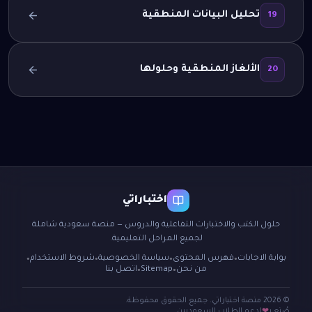
تحليل البيانات المنطقية
19
الألغاز المنطقية وحلولها
20
اختباراتي
حلول الكتب والاختبارات التفاعلية والدروس — منصة سعودية شاملة
لجميع المراحل التعليمية.
بوابة الاجابات
فهرس المحتوى
سياسة الخصوصية
شروط الاستخدام
●
●
●
●
من نحن
Sitemap
اتصل بنا
●
●
© 2026 منصة اختباراتي. جميع الحقوق محفوظة.
صُنع بـ
لدعم الطلاب السعوديين