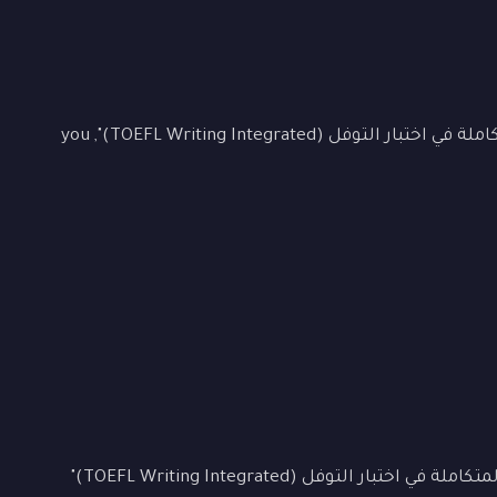
To master "الدرس 1: إتقان قسم الكتابة المتكاملة في اختبار التوفل (TOEFL Writing Integrated)", you
Let's examine "الدرس 1: إتقان قسم الكتابة المتكاملة في اختبار التوفل (TOEFL Writing Integrated)"