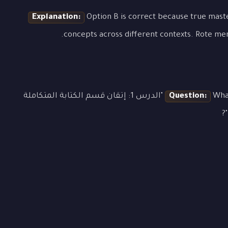
Explanation:
Option B is correct because true mas
concepts across different contexts. Rote mem
Question:
What is the most effective approach to learning "الدرس 1: إتقان قسم الكتابة المتكاملة