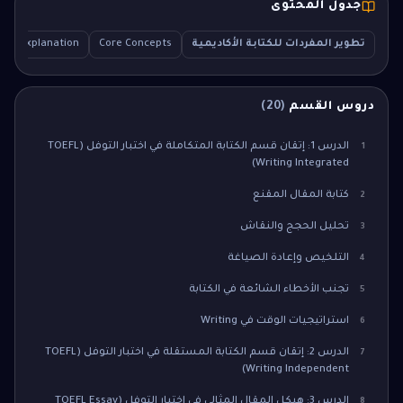
جدول المحتوى
تطوير المفردات للكتابة الأكاديمية
Core Concepts
iled Explanation
دروس القسم
(
20
)
الدرس 1: إتقان قسم الكتابة المتكاملة في اختبار التوفل (TOEFL
1
Writing Integrated)
كتابة المقال المقنع
2
تحليل الحجج والنقاش
3
التلخيص وإعادة الصياغة
4
تجنب الأخطاء الشائعة في الكتابة
5
استراتيجيات الوقت في Writing
6
الدرس 2: إتقان قسم الكتابة المستقلة في اختبار التوفل (TOEFL
7
Writing Independent)
الدرس 3: هيكل المقال المثالي في اختبار التوفل (TOEFL Essay
8