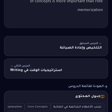
of concepts is more important than rote
memorization.
← الدرس السابق
التلخيص وإعادة الصياغة
الدرس التالي →
استراتيجيات الوقت في Writing
العودة لقائمة الدروس
جدول المحتوى
تجنب الأخطاء الشائعة في الكتابة
Core Concepts
iled Explanation