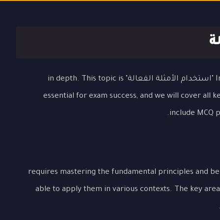
ة
In this comprehensive lesson, we will explore "استخدام الأمثلة الفعالة" in depth. This topic is
essential for exam success, and we will cover all 
include MCQ pr
Understa "استخدام الأمثلة الفعالة" requires mastering the fundamental principles and being
able to apply them in various contexts. The key area