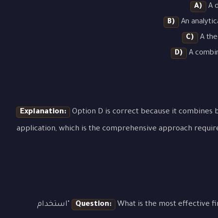
A)
A d
B)
An analytic
C)
A the
D)
A combina
Explanation:
Option D is correct because it combines b
application, which is the comprehensive approach requir
Question:
What is the most effective first step when approaching a question about "استخدام