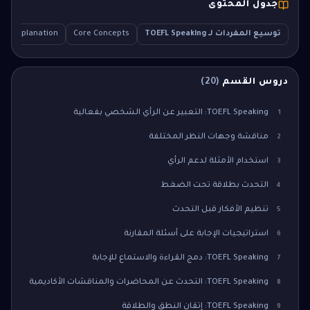
جدول المحتوى
توسيع المفردات لـ TOEFL Speaking
Core Concepts
led Explanation
دروس القسم
(
20
)
TOEFL Speaking: التعبير عن الرأي الشخصي بفعالية
1
مناقشة وجهات النظر المختلفة
2
استخدام الأمثلة لدعم الرأي
3
التحدث بطلاقة تحت الضغط
4
تنظيم الأفكار قبل التحدث
5
استراتيجيات الإجابة على أسئلة المقارنة
6
TOEFL Speaking: دمج القراءة والاستماع للإجابة
7
TOEFL Speaking: التحدث عن المحاضرات والمناقشات الأكاديمية
8
TOEFL Speaking: إتقان النطق والطلاقة
9