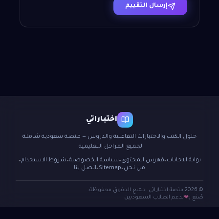
إرسال التقييم
اختباراتي
حلول الكتب والاختبارات التفاعلية والدروس — منصة سعودية شاملة
لجميع المراحل التعليمية.
بوابة الاجابات
فهرس المحتوى
سياسة الخصوصية
شروط الاستخدام
●
●
●
●
من نحن
Sitemap
اتصل بنا
●
●
© 2026 منصة اختباراتي. جميع الحقوق محفوظة.
صُنع بـ
لدعم الطلاب السعوديين
❤