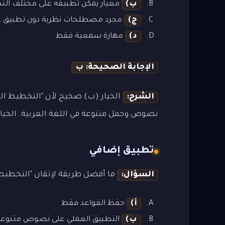
ب)
معيار يمكن تطبيقه على مختلف ال
ج)
مجرد مصطلحات نظرية دون تطبيق ع
د)
مهارة سمعية فقط
الإجابة الصحيحة: ب
الشرح:
الخيار (ب) صحيح لأن "التخطيط ال
نصوص وجمل متنوعة في اللغة العربية. الخيارا
تطبيق إضافي
السؤال:
ما أفضل طريقة لإتقان "التخطيط
أ)
حفظ القواعد فقط
ب)
التطبيق العملي على نصوص متنوعة