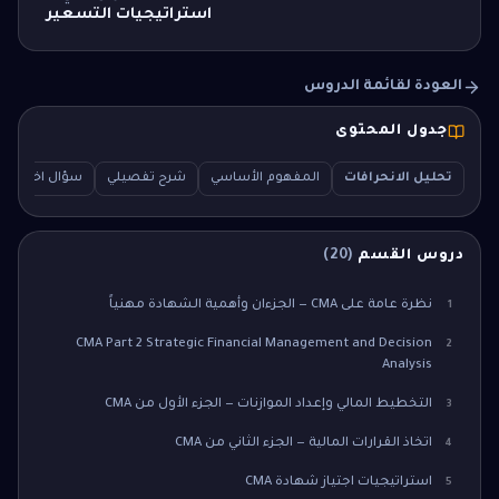
استراتيجيات التسعير
العودة لقائمة الدروس
جدول المحتوى
تحليل الانحرافات
المفهوم الأساسي
شرح تفصيلي
سؤال اختبار (MCQ)
دروس القسم
(
20
)
نظرة عامة على CMA — الجزءان وأهمية الشهادة مهنياً
1
CMA Part 2 Strategic Financial Management and Decision
2
Analysis
التخطيط المالي وإعداد الموازنات — الجزء الأول من CMA
3
اتخاذ القرارات المالية — الجزء الثاني من CMA
4
استراتيجيات اجتياز شهادة CMA
5