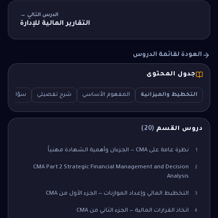
الدرس التالي →
التقارير المالية للإدارة
العودة لقائمة الدروس
جدول المحتوى
التخطيط والميزانية
المفهوم الأساسي
شرح تفصيلي
سؤال اختبار (Q
دروس القسم
(
20
)
نظرة عامة على CMA — الجزءان وأهمية الشهادة مهنياً
1
CMA Part 2 Strategic Financial Management and Decision
2
Analysis
التخطيط المالي وإعداد الموازنات — الجزء الأول من CMA
3
اتخاذ القرارات المالية — الجزء الثاني من CMA
4