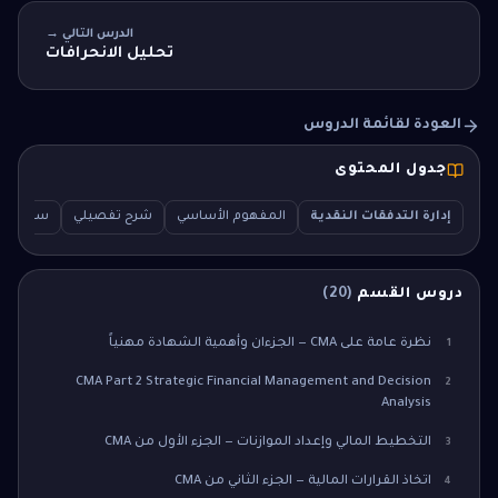
الدرس التالي →
تحليل الانحرافات
العودة لقائمة الدروس
جدول المحتوى
إدارة التدفقات النقدية
المفهوم الأساسي
شرح تفصيلي
سؤال اختبار
دروس القسم
(
20
)
نظرة عامة على CMA — الجزءان وأهمية الشهادة مهنياً
1
CMA Part 2 Strategic Financial Management and Decision
2
Analysis
التخطيط المالي وإعداد الموازنات — الجزء الأول من CMA
3
اتخاذ القرارات المالية — الجزء الثاني من CMA
4