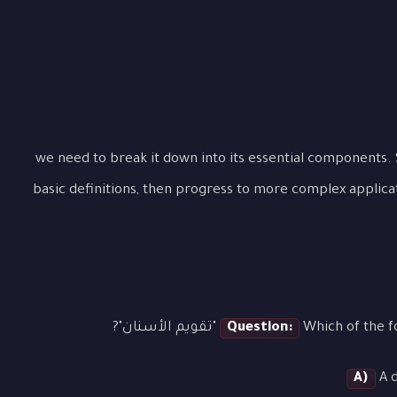
م الأسنان", we need to break it down into its essential components. Start with the
basic definitions, then progress to more complex applicat
Wh "تقويم الأسنان"?
Question:
A)
A d