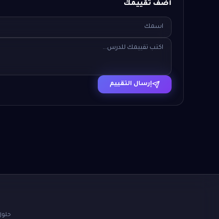
أضف تقييمك
إرسال التقييم
حلول