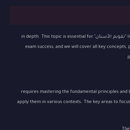
In this comprehensive lesson, we will explore "تقويم الأسنان" in depth. This topic is essential for
exam success, and we will cover all key concepts,
p
يم الأسنان" requires mastering the fundamental principles and being able to
apply them in various contexts. The key areas to focus
The