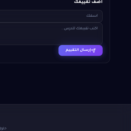
أضف تقييمك
إرسال التقييم
حلول