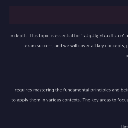
In this comprehensive lesson, we will explore "طب النساء والتوليد" in depth. This topic is essential for
exam success, and we will cover all key concepts,
p
Un "طب النساء والتوليد" requires mastering the fundamental principles and being able
to apply them in various contexts. The key areas to focu
The