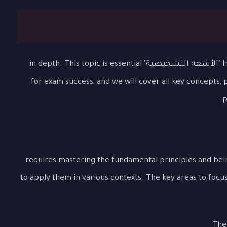
In this comprehensive lesson, we will explore "الأشعة التشخيصية" in depth. This topic is essential
for exam success, and we will cover all key concepts,
p
Un "الأشعة التشخيصية" requires mastering the fundamental principles and being able
to apply them in various contexts. The key areas to focu
The