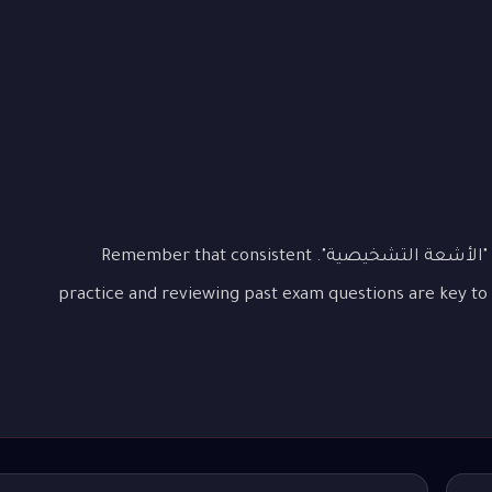
This lesson covered the essential aspects of "الأشعة التشخيصية". Remember that consistent
practice and reviewing past exam questions are key to