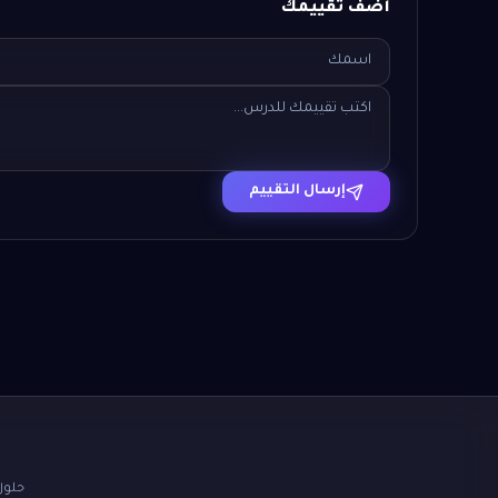
أضف تقييمك
إرسال التقييم
حلول