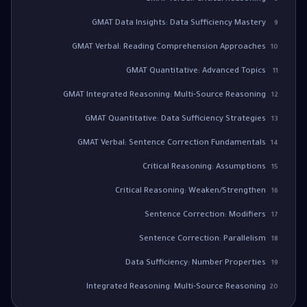
GMAT Data Insights: Data Sufficiency Mastery
9
GMAT Verbal: Reading Comprehension Approaches
10
GMAT Quantitative: Advanced Topics
11
GMAT Integrated Reasoning: Multi-Source Reasoning
12
GMAT Quantitative: Data Sufficiency Strategies
13
GMAT Verbal: Sentence Correction Fundamentals
14
Critical Reasoning: Assumptions
15
Critical Reasoning: Weaken/Strengthen
16
Sentence Correction: Modifiers
17
Sentence Correction: Parallelism
18
Data Sufficiency: Number Properties
19
Integrated Reasoning: Multi-Source Reasoning
20