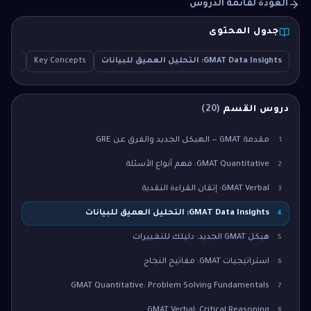
العودة لقائمة الدروس
جدول المحتوى
GMAT Data Insights: التحليل العميق للبيانات
Key Concepts
ation
دروس القسم
(
20
)
مقدمة GMAT — الهيكل الجديد والفرق عن GRE
1
GMAT Quantitative: فهم أنواع الأسئلة
2
GMAT Verbal: إتقان القراءة النقدية
3
GMAT Data Insights: التحليل العميق للبيانات
4
هيكل GMAT الجديد: دليلك للتغييرات
5
استراتيجيات GMAT: مفاتيح النجاح
6
GMAT Quantitative: Problem Solving Fundamentals
7
GMAT Verbal: Critical Reasoning
8