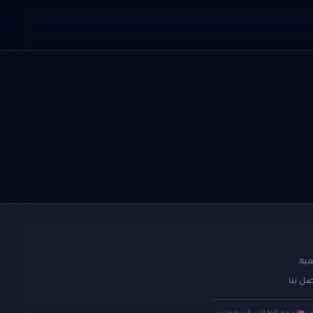
ية.
صل بنا