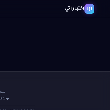
اختباراتي
حلول
بوابة ال