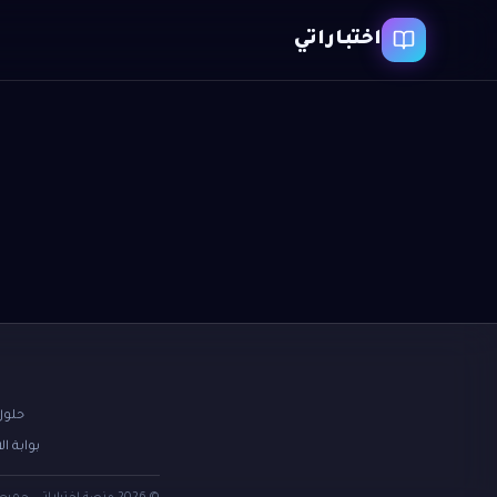
اختباراتي
حلول
بوابة ال