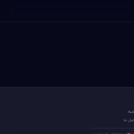
ية.
صل بنا